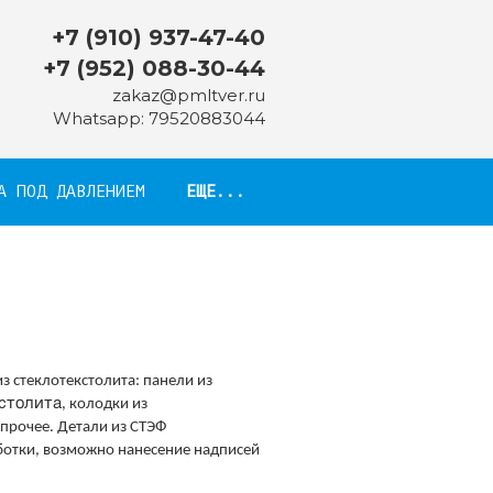
8
+7 (910) 937-47-40
+7 (952) 088-30-44
zakaz@pmltver.ru
Whatsapp:
79520883044
А ПОД ДАВЛЕНИЕМ
ЕЩЕ...
з стеклотекстолита: панели из
столита
, колодки из
прочее. Детали из СТЭФ
ботки, возможно нанесение надписей