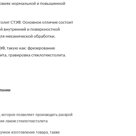
словиях нормальной и повышенной
толит СТЭФ. Основное отличие состоит
кой внутренней и поверхностной
для механической обработки.
ЭФ, такую как: фрезерование
ита, гравировка стеклотекстолита.
мпании
 которое позволяет производить раскрой
тие лаком стеклотекстолита
учное изготовление товара, также