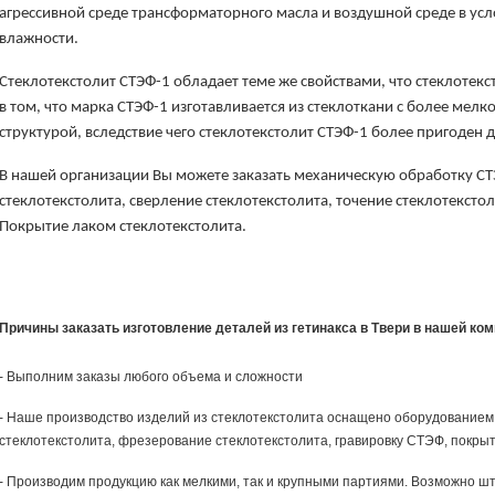
агрессивной среде трансформаторного масла и воздушной среде в у
влажности.
Стеклотекстолит СТЭФ-1 обладает теме же свойствами, что стеклотекс
в том, что марка СТЭФ-1 изготавливается из стеклоткани с более мел
структурой, вследствие чего стеклотекстолит СТЭФ-1 более пригоден 
В нашей организации Вы можете заказать механическую обработку СТ
стеклотекстолита, сверление стеклотекстолита, точение стеклотекстол
Покрытие лаком стеклотекстолита.
Причины заказать изготовление деталей из гетинакса в Твери в нашей ко
- Выполним заказы любого объема и сложности
- Наше производство изделий из стеклотекстолита оснащено оборудованием,
стеклотекстолита, фрезерование стеклотекстолита, гравировку СТЭФ, покры
- Производим продукцию как мелкими, так и крупными партиями. Возможно шт